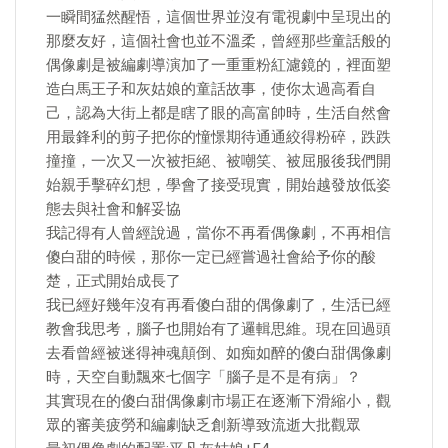
一瞬間猛然醒悟，這個世界並沒有電視劇中呈現出的
那麼友好，這個社會也並不溫柔，曾經那些童話般的
偶像劇是被編劇導演加了一重重粉紅濾鏡的，裡面塑
造白馬王子和灰姑娘的童話故事，使你太過高看自
己，認為大街上都是瞎了眼的高富帥時，生活自然會
用最鋒利的剪子把你的憧憬期待通通絞得粉碎，跌跌
撞撞，一次又一次被拒絕、被嘲笑、被屈服後我們開
始親手擊碎幻想，學會了接受現實，開始越發放低姿
態去與社會和解妥協
我記得有人曾經說過，當你不再看偶像劇，不再相信
傻白甜的時候，那你一定已經嘗過社會給予你的酸
楚，正式開始成長了
我已經好幾年沒有再看傻白甜的偶像劇了，生活已經
教會我思考，腦子也開始有了邏輯思維。現在回過頭
去看曾經被迷得神魂顛倒、如痴如醉的傻白甜偶像劇
時，天空自動飄來七個字「腦子是不是有病」？
其實現在的傻白甜偶像劇市場正在逐漸下滑縮小，觀
眾的審美疲勞和編劇缺乏創新導致流逝大批觀眾