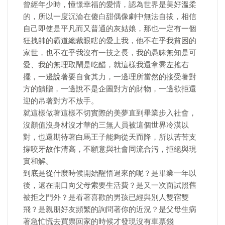
曾經年少時，憧憬幸福的愛情，認為世界是美好溫柔
的，所以一度沉淪在傻白甜偶像劇中無法自拔，相信
自己即使是平凡而又普通的灰姑娘，那也一定有一個
狂拽帥的霸道總裁眼瞎的愛上我，他不在乎我貧困的
家世，也不在乎我沒有一技之長，我的愚昧無知是可
愛、我的無理取鬧是吃醋，就這樣我還拿喬左搖右
擺，一邊說著要自食其力，一邊理所當然的接受著對
方的饋贈，一邊說不是企圖對方的財物，一邊欲拒還
迎的吊著對方不放手。
就這樣做著這樣不切實際的美夢直到畢業步入社會，
沒顏值沒身材沒才華的三無人員被這個世界冷漠以
對，也還期待著白馬王子能夠從天而降，所以苦苦支
撐咬牙故作清高，不願意與社會同流合污，拒絕與現
實和解。
到底是從什麼時候開始醒悟過來的呢？是畢業一年以
後，還在開口向父母索要生活費？是又一次面試照舊
被拒之門外？是看著喜歡的男孩已經與別人雙宿雙
飛？是親朋好友頻繁的詢問著你的近況？是父母生病
著急忙慌去買票回家的時候才發現沒有車票錢