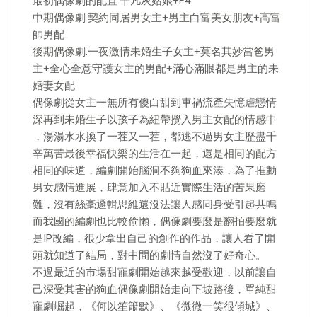
最初偶像劇的配置:平凡灰姑娘+F4
中期偶像劇:契約同居男女主+男主白富美女朋友+高富
帥男配
後期偶像劇:一夜激情未婚生子女主+莫名其妙當爸男
主+全心全意守護女主的男配+滿心滿眼都是男主的未
婚妻女配
偶像劇從女主一無所有傻白甜到車禍流產失憶虐戀情
深再到未婚生子以孩子為紐帶攪入男主女配的情感中
，湯湯水水換了一茬又一茬，都逃不過男女主歷盡千
辛萬苦最後幸福快樂的生活在一起，還是相同的配方
相同的味道，編劇開始腦洞不夠狗血來湊，為了推動
男女感情進展，肆意加入不貼近實際生活的苦果磨
難，沒有絲毫邏輯思維還沒法讓人感同身受引起共鳴
而我國的編劇也比較偷懶，偶像劇要麼是翻拍要麼就
是IP改編，很少拿出自己的創作的作品，讓人看了開
頭就知道了結局，對中間的劇情自然沒了好奇心。
不過最近的市場甜寵劇開始越來越受歡迎，以前讓自
己深受其害的狗血偶像劇開始走向下坡路後，單純甜
寵劇崛起，《何以笙簫默》、《微微一笑很傾城》、