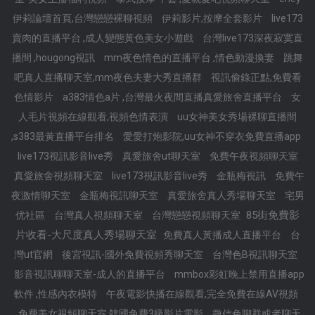
伊莉論壇首頁,台灣戀戀裸聊視頻
伊莉影片,按摩全套影片
live173
賣肉的直播平台 ,成人變態黃色美女小遊戲
台灣live173深夜寂寞直
播間 ,hougong視訊
mm夜色情色的直播平台 ,情色動漫換妻
跳舞
吧真人直播聊天室,mm夜色夫妻大秀直播群
視訊偷錄正點,免費看
色情影片
a383情色a片 ,台灣最火夜間直播真愛旅舍直播平台
女
人毛片視頻在線觀看,視頻色情表演
uu女神美女秀場裸聊直播間
,s383最黃直播平台排名
愛愛打炮影院,uu女神不穿衣免費直播app
live173視訊影音live秀
真愛旅舍ut聊天室
免費午夜視頻聊天室
真愛旅舍視頻聊天室
live173視訊影音live秀
金瓶梅視訊
免費午
夜激情聊天室
金瓶梅視訊聊天室
真愛旅舍真人秀場聊天室
宅男
85街免費影
优社區
台灣真人視頻聊天室
台灣戀戀視頻聊天室
片收看-大尺度真人秀場聊天室
免費真人黃播成人直播平台
台
灣ut官網
後宮視訊-國外免費視頻秀聊天室
台灣色B視訊聊天室
影音視訊聊聊天室-成人的直播平台
mmbox彩虹晚上禁用直播app
軟件 ,性感內衣模特
午夜電影快播在線觀看,完全免費在線AV視頻
免費美女視頻聊天室,韓國免費3級影片電影
微信色聊群或者聊天