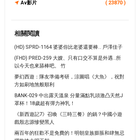
Av影片
( 23870 )
相關閱讀
(HD) SPRD-1164 婆婆你比老婆還要棒… 戶澤佳子
(FHD) PRED-259 大嫂、只有口交不算是外遇…所
以今天也來舔棒吧。 竹
夢幻西遊：隊友準備考研，涼圖唱《大魚》，祝對
方如刷地煞般順利
BANK-029 中出露天溫泉 分量滿點乳頭激凸天然J
罩杯！18歲超有彈力神乳！
《新西遊記7》召喚《三時三餐》的鍋？中國小遊
戲殷志源慘變黑人
兩百年的狂歡不是免費的！明朝皇族膨脹和肆無忌