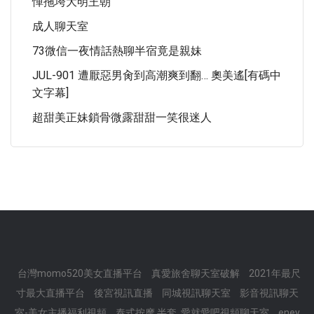
憚拖垮大明王朝
成人聊天室
73微信一夜情話熱聊半宿竟是親妹
JUL-901 遭厭惡男肏到高潮爽到翻… 奧美遙[有碼中
文字幕]
超甜美正妹鎖骨微露甜甜一笑很迷人
台灣momo520美女直播平台
真愛旅舍聊天室破解
2021年最尺
寸最大直播平台
後宮視訊直播
同城視訊聊天室
影音視訊聊天
室-美女主播福利視頻
泰式按摩 半套 ,愛就愛吧視頻聊天室
eney